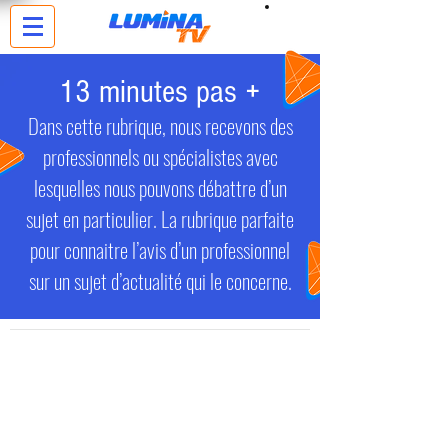
13 minutes pas +
Dans cette rubrique, nous recevons des
professionnels ou spécialistes avec
lesquelles nous pouvons débattre d’un
sujet en particulier. La rubrique parfaite
pour connaitre l’avis d’un professionnel
sur un sujet d’actualité qui le concerne.