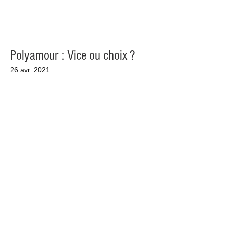
Polyamour : Vice ou choix ?
26 avr. 2021
Voir la vidéo
Média Web
Un média créé par la jeunesse martiniquaise
pour la jeunesse martiniquaise !